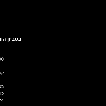
בסביון הותיק
 ₪
קלא
בס
כו
4*17.