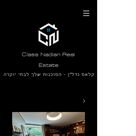
תחילתו
של
דף
אינטרנט,
לחץ
אנטר
כדי
לעבור
לאזור
תוכן
Class Nadlan Real
מרכזי
Estate
קלאס נדל"ן - הסוכנות שלך לבתי יוקרה
בסביון ורמת חן