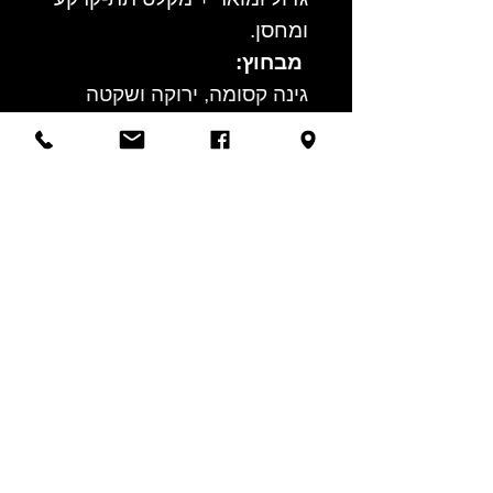
ומחסן.
מבחוץ:
גינה קסומה, ירוקה ושקטה
המעניקה פרטיות נהדרת
לאירוח.
חניה:
שתי חניות צמודות .
המפתחות אצלנו במשרד
.
לפרטים נוספים ותיאום
סיור פרטי בנכס:
7,590,000 ₪
03-6777702