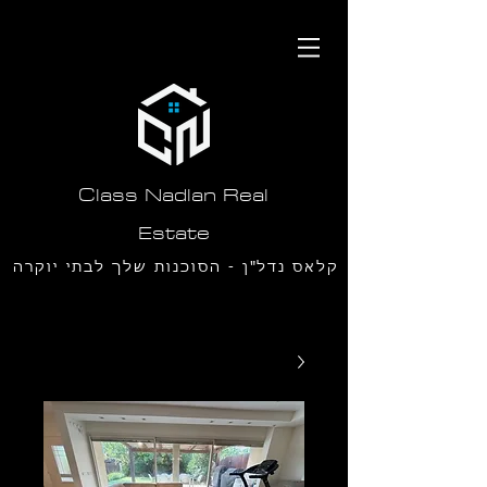
תחילתו
של
דף
אינטרנט,
לחץ
אנטר
כדי
לעבור
לאזור
תוכן
Class Nadlan Real
מרכזי
Estate
קלאס נדל"ן - הסוכנות שלך לבתי יוקרה
בסביון ורמת חן