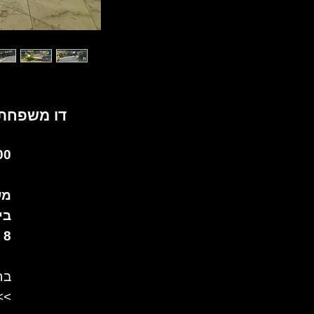
דו משפחתי
0 ₪
מש
בי
8 חד' כ-340/460 מ"ר .
בח
>>