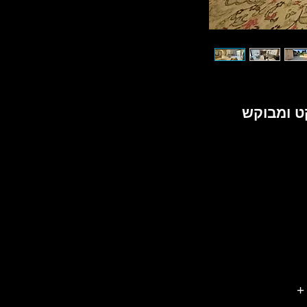
ט ומבוקש
+