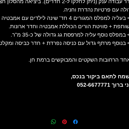
חדר עבודה ענק (ניתן לחלקו ל-2 חדרים). ביציאה מהסלון 
ולה עם פרטיות נהדרת וחניה.
>> בעליה למפלס המגורים 4 חד' שינה לילדים עם אמבטיה
ותפת + סוויטת הורים הכוללת אמבטיה וחדר ארונות.
במפלס נוסף עליה למרפסת גג גדולה של כ-35 מ"ר.
 בנוסף מרתף גדול עם כניסה נפרדת + חדר כביסה ומקלט.
חד הרחובות השקטים והמבוקשים ברמת חן.
מח לתאם ביקור בנכס,
ברוך 052-6677771