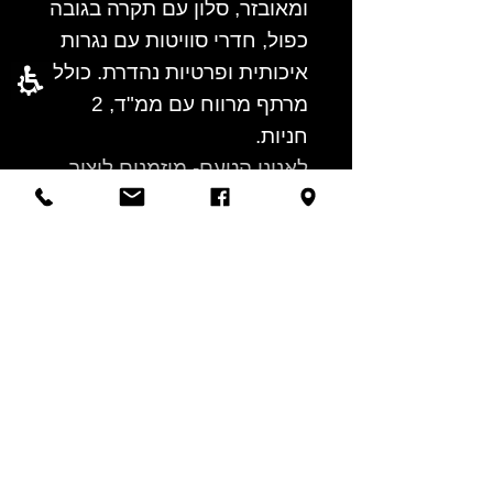
ומאובזר, סלון עם תקרה בגובה
כפול, חדרי סוויטות עם נגרות
איכותית ופרטיות נהדרת. כולל
מרתף מרווח עם ממ"ד, 2
חניות.
לאניני הטעם- מוזמנים ליצור
קשר לתיאום ביקור בנכס.
03-6777702
03-6777718
ישעיהו 24 רמת גן
Facebook