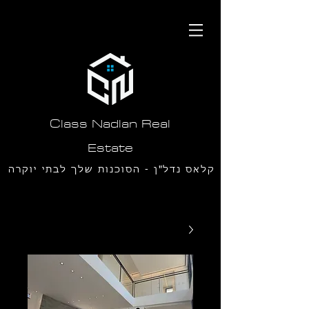
תחילתו
של
דף
אינטרנט,
לחץ
אנטר
כדי
לעבור
לאזור
תוכן
Class Nadlan Real
מרכזי
Estate
קלאס נדל"ן - הסוכנות שלך לבתי יוקרה
בסביון ורמת חן