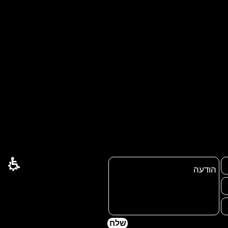
&#8203;
שלח