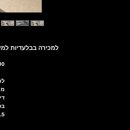
למכירה בבלעדיות למשרדנו דירת 5.5 חד' מושקעת וחדישה
0 ₪
לר
מי
די
בס
5.5 חד' כ-115 מ"ר + כ-