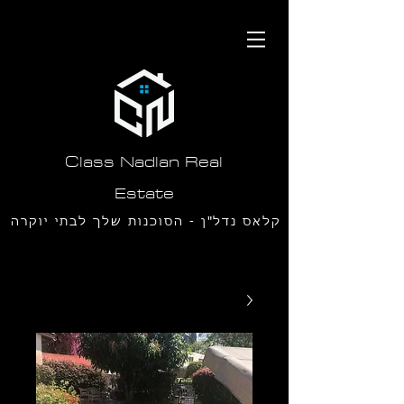
תחילתו
של
דף
אינטרנט,
לחץ
אנטר
כדי
לעבור
לאזור
תוכן
Class Nadlan Real
מרכזי
Estate
קלאס נדל"ן - הסוכנות שלך לבתי יוקרה
בסביון ורמת חן