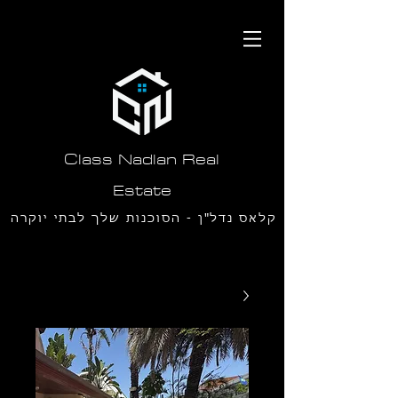
תחילתו
של
דף
אינטרנט,
לחץ
אנטר
כדי
לעבור
לאזור
תוכן
Class Nadlan Real
מרכזי
Estate
קלאס נדל"ן - הסוכנות שלך לבתי יוקרה
בסביון ורמת חן