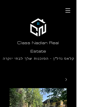
תחילתו
של
דף
אינטרנט,
לחץ
אנטר
כדי
לעבור
לאזור
תוכן
Class Nadlan Real
מרכזי
Estate
קלאס נדל"ן - הסוכנות שלך לבתי יוקרה
בסביון ורמת חן