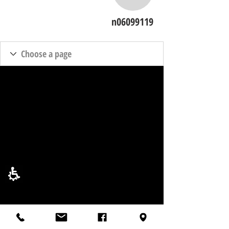
n06099119
n06099119