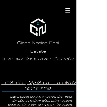
תחילתו
של
דף
אינטרנט,
לחץ
אנטר
כדי
לעבור
לאזור
תוכן
Class Nadlan Real
מרכזי
Estate
קלאס נדל"ן - הסוכנות שלך לבתי יוקרה
בסביון ורמת חן
להשכרה - רמת אפעל | כפר אז"ר |
קרית קרניצי
באתר שלנו מופיעים רק חלק קטן מהנכסים שאנו
משווקים - חלקם בבלעדיות למשרדנו בלבד ולא
משווקים על ידי משרדי תיווך אחרים. לעיתים נכסים