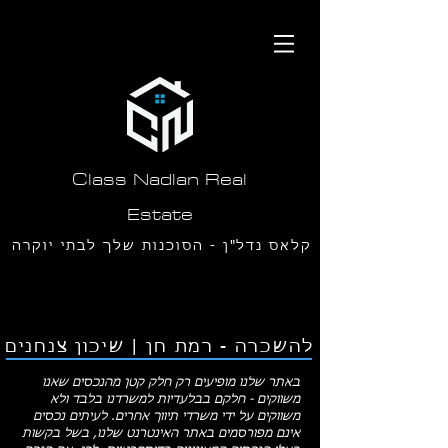
תחילתו
של
דף
אינטרנט,
לחץ
אנטר
כדי
לעבור
לאזור
תוכן
Class Nadlan Real
מרכזי
Estate
קלאס נדל"ן - הסוכנות שלך לבתי יוקרה
בסביון ורמת חן
להשכרה - רמת חן | שיכון צנחנים
באתר שלנו מופיעים רק חלק קטן מהנכסים שאנו
משווקים - חלקם בבלעדיות למשרדנו בלבד ולא
משווקים על ידי משרדי תיווך אחרים. לעיתים נכסים
אינם מפורסמים באתר האינטרנט שלנו, בשל בקשות