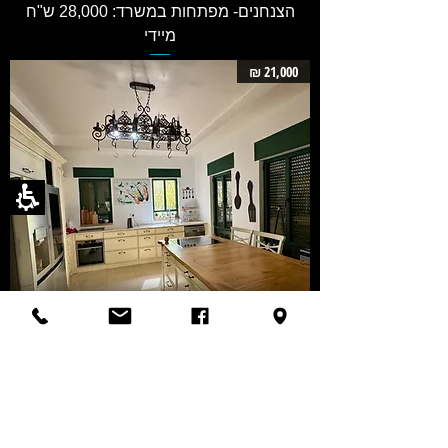
הצנחנים- מפתחות במשרד: 28,000 ש"ח
מיידי
21,000 ₪
להשכרה ברמת חן במיקום שקט ומרכזי דו
משפחתי מקסים 7 חד' כ-270/250 מ"ר