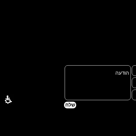
&#8203;
שלח